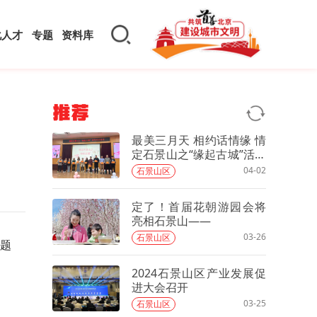
化人才
专题
资料库
推荐
最美三月天 相约话情缘 情
定石景山之“缘起古城”活动
圆满举办
04-02
石景山区
定了！首届花朝游园会将
亮相石景山——
03-26
石景山区
主题
2024石景山区产业发展促
进大会召开
03-25
石景山区