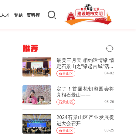
化人才
专题
资料库
推荐
最美三月天 相约话情缘 情
定石景山之“缘起古城”活动
圆满举办
04-02
石景山区
定了！首届花朝游园会将
亮相石景山——
03-26
石景山区
2024石景山区产业发展促
进大会召开
03-25
石景山区