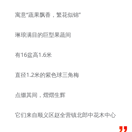
文明评论
寓意“蔬果飘香，繁花似锦”
北京宣传文化引导基金
琳琅满目的巨型果蔬间
宣传思想文化人才
专题
有16盆高1.6米
+
资料库
直径1.2米的紫色球三角梅
点缀其间，熠熠生辉
它们来自顺义区赵全营镇北郎中花木中心