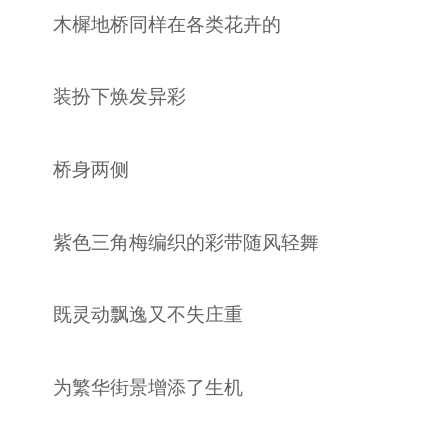
木樨地桥同样在各类花卉的
装扮下焕发异彩
桥身两侧
紫色三角梅编织的彩带随风轻舞
既灵动飘逸又不失庄重
为繁华街景增添了生机