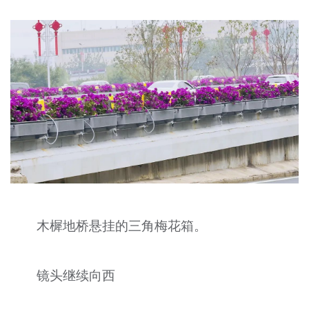
木樨地桥悬挂的三角梅花箱。
镜头继续向西