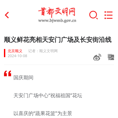
首页
顺义鲜花亮相天安门广场及长安街沿线
+
文明创建
北京顺义
记者：顺义文明网
2024-10-08
文明实践
+
文明培育
国庆期间
未成年人思想道德建设
天安门广场中心“祝福祖国”花坛
+
榜样人物
身边好人
以喜庆的“蔬果花篮”为主景