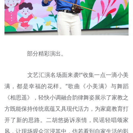
部分精彩演出。
文艺汇演名场面来袭!“收集一点一滴小美
满，都是幸福的花样。”歌曲《小美满》与舞蹈
《相思遥》，轻快小调融合韵律舞姿展示了家教之
方既能保持传统底蕴又具现代活力，为家庭教育打
开了新的思路。二胡悠扬诉亲情，民谣轻唱颂家
风，让现场观众沉浸其中，仿若看到自家生活的影