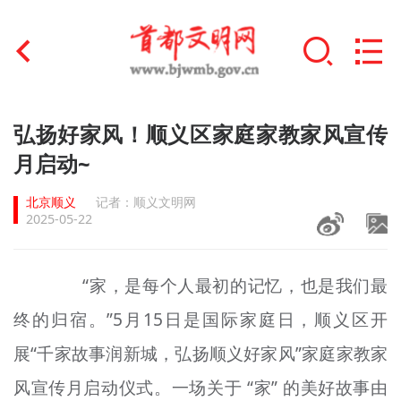
首页
弘扬好家风！顺义区家庭家教家风宣传
+
月启动~
文明创建
北京顺义
记者：顺义文明网
文明实践
2025-05-22
+
文明培育
“家，是每个人最初的记忆，也是我们最
未成年人思想道德建设
终的归宿。”5月15日是国际家庭日，顺义区开
+
榜样人物
展“千家故事润新城，弘扬顺义好家风”家庭家教家
身边好人
风宣传月启动仪式。一场关于 “家” 的美好故事由