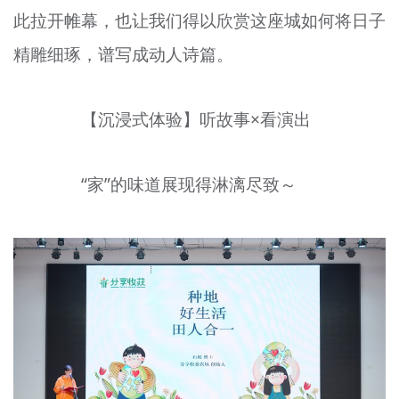
此拉开帷幕，也让我们得以欣赏这座城如何将日子
文明评论
精雕细琢，谱写成动人诗篇。
北京宣传文化引导基金
宣传思想文化人才
【沉浸式体验】听故事×看演出
专题
“家”的味道展现得淋漓尽致～
+
资料库