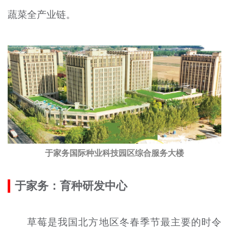
文明评论
蔬菜全产业链。
北京宣传文化引导基金
宣传思想文化人才
专题
+
资料库
于家务国际种业科技园区综合服务大楼
于家务：育种研发中心
草莓是我国北方地区冬春季节最主要的时令