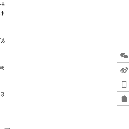
九棵
年小
说
轮
最