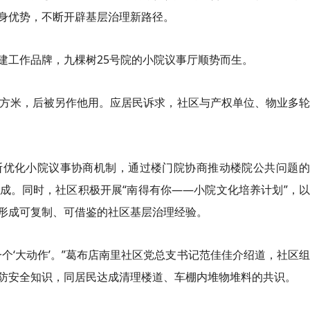
身优势，不断开辟基层治理新路径。
党建工作品牌，九棵树25号院的小院议事厅顺势而生。
平方米，后被另作他用。应居民诉求，社区与产权单位、物业多
断优化小院议事协商机制，通过楼门院协商推动楼院公共问题的
成。同时，社区积极开展“南得有你——小院文化培养计划”，
形成可复制、可借鉴的社区基层治理经验。
个‘大动作’。”葛布店南里社区党总支书记范佳佳介绍道，社区
防安全知识，同居民达成清理楼道、车棚内堆物堆料的共识。