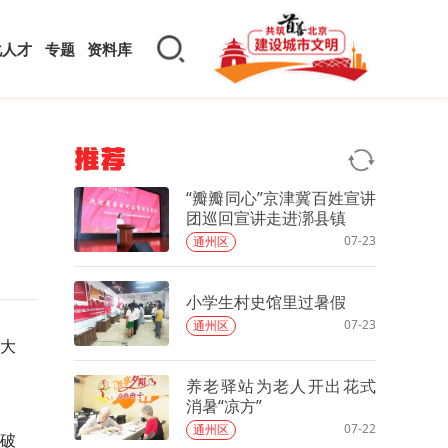
化人才
专题
资料库
推荐
“瓣瓣同心”京津冀百姓宣讲
团巡回宣讲走进漷县镇
07-23
通州区
小学生村史馆里过暑假
07-23
通州区
的大
养老驿站为老人开出花式
消暑“凉方”
07-22
通州区
破