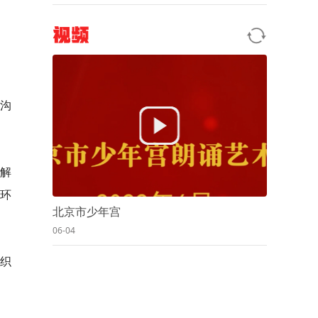
视频
轮沟
解
以环
北京市少年宫
06-04
组织