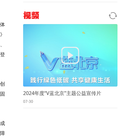
视频
体
》
、
登
项创
2024年度“V蓝北京”主题公益宣传片
固
07-30
成
保障