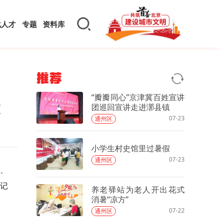
化人才
专题
资料库
推荐
“瓣瓣同心”京津冀百姓宣讲
准
团巡回宣讲走进漷县镇
07-23
通州区
小学生村史馆里过暑假
07-23
通州区
、
登记
养老驿站为老人开出花式
消暑“凉方”
07-22
通州区