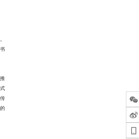
效。
书
新推
式
传
的