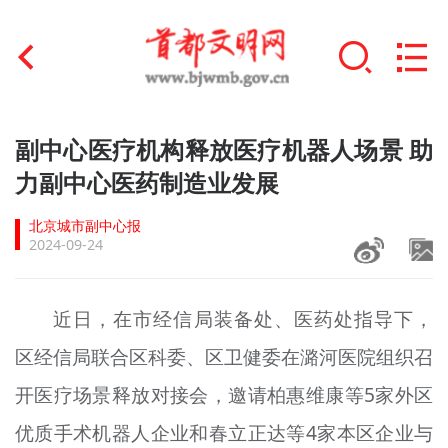
首页
副中心医疗机构释放医疗机器人场景 助
+
力副中心医药制造业发展
文明创建
北京城市副中心报
文明实践
2024-09-24
+
文明培育
近日，在市经信局装备处、医药处指导下，
未成年人思想道德建设
区经信局联合区科委、区卫健委在潞河医院组织召
+
榜样人物
开医疗场景释放对接会，邀请柏惠维康等5家外区
身边好人
优质手术机器人企业和春立正达等4家本区企业与