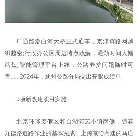
文明评论
北京宣传文化引导基金
宣传思想文化人才
厂通路潮白河大桥正式通车，京津冀路网越
专题
织越密;行政办公区周边堵点疏解，通勤时间大幅
+
缩短;智能管理平台上线，公路养护问题随时可
资料库
查……2024年，通州公路分局交出亮眼成绩单。
9项新改建项目实施
北京环球度假区和台湖演艺小镇南侧，随着
九德路道路作业的基本完成，上跨京哈高速的马庄