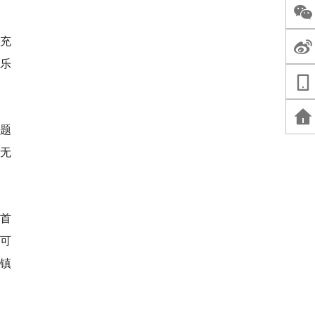
充
乐
主题
无
市首
也可
小镇