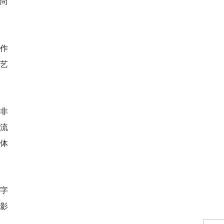
时尚
件作
艺
、非
座流
立体
数字
影