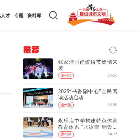
化人才
专题
资料库
推荐
张家湾时尚缤纷节燃情来
袭
04-30
通州区
2025“书香副中心”全民阅
读活动启动
04-30
通州区
永乐店中学构建特色体育
教育体系 “水冰雪”铺设学
生健康成长通道
04-15
通州区