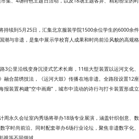
题市集、4场特色主题日活动，以及18场主题各异、精彩纷呈的
续到5月25日，汇集北京服装学院1500余位学生的6000余
国潮与非遗，是集中展示学校育人成果和时尚前沿风貌的高规格
路3公里沿线变身沉浸式艺术长廊，11组大型装置以运河文化
》融合苗绣技法，《运河大鼓》传播在地非遗。全路段设置12
海报装置构建“空中画廊”，城市中流动的诗行与打卡装置形成
计周永久会址室内秀场将举办18场专业展演，涵盖针织创意、
数字时尚前沿。同时配套举办6场行业论坛，聚焦非遗数字化、
影视等不同领域。