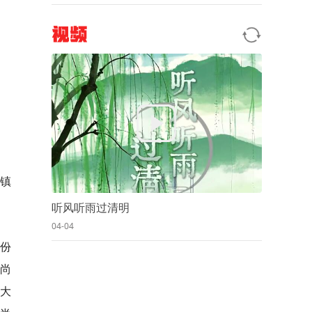
视频
湾镇
听风听雨过清明
04-04
份
尚
业大