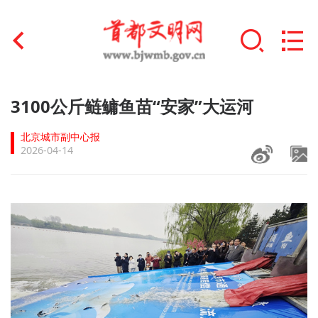
首页
3100公斤鲢鳙鱼苗“安家”大运河
+
文明创建
北京城市副中心报
2026-04-14
文明实践
+
文明培育
未成年人思想道德建设
+
榜样人物
身边好人