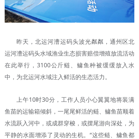
文明评论
北京宣传文化引导基金
宣传思想文化人才
昨天，北运河漕运码头波光粼粼，通州区北
专题
运河漕运码头水域渔业生态损害赔偿增殖放流活动
+
在此举行，3100公斤鲢、鳙鱼种被缓缓放入水
资料库
中，为北运河水域注入鲜活的生态活力。
上午10时30分，工作人员小心翼翼地将装满
鱼苗的运输箱倾斜，一尾尾鲜活的鲢、鳙鱼苗顺着
水流跃入河中，或成群穿梭，或摆尾游向深处，为
平静的水面增添了灵动的生机。“这些鲢、鳙鱼都