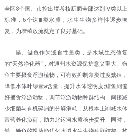
全区8个国、市控出境考核断面全部达到Ⅳ类以上
标准，6个达Ⅲ类水质，水生生物多样性逐步恢
复，为增殖放流奠定了良好基础。
鲢、鳙鱼作为滤食性鱼类，是水域生态修复
的“天然净化器”，对通州水资源保护意义重大。鲢
鱼主要摄食浮游植物，可有效抑制藻类过度繁殖，
降低水体叶绿素a含量，提升水体透明度;鳙鱼则偏
好捕食浮游动物，调节浮游动物种群结构，间接减
少细菌与有机碎屑的分解消耗，从根本上削减水体
富营养化负荷，助力北运河水质稳步提升。同时，
鲢、鳙鱼的投放能优化水域水生生物种群结构，构