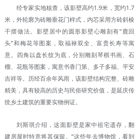
文明评论
经专家实地核查，该影壁高约1.9米，宽约1.7
米，外轮廓为砖雕垂花门样式，内芯采用方砖斜棱
北京宣传文化引导基金
干摆做法。影壁居中的圆形影壁心雕刻有“鹿回
宣传思想文化人才
头”和梅花等图案，取福禄双全、富贵长寿等寓
专题
意。四角以盘长纹为底，分别雕刻琴棋书画、石
+
榴、花瓶等图案，寓意书香门第、多子多福、平安
资料库
吉祥等。历经百余年风雨，该影壁结构完整、砖雕
精美，具有较高的历史与民俗研究价值，是延庆传
统乡土建筑的重要实物例证。
刘斯琪介绍，这面影壁是家中祖宅遗存，翻
建房屋时特意将其保留。“这些年去博物馆，看到