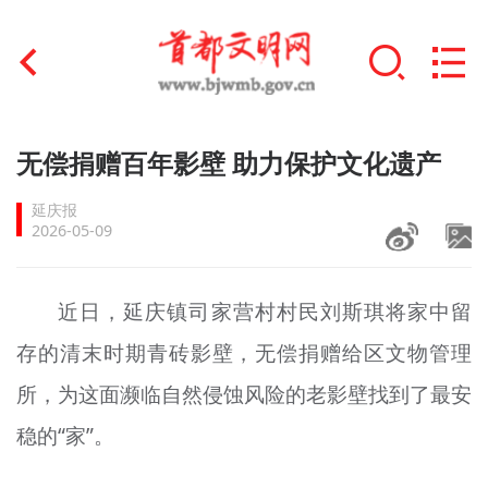
首页
无偿捐赠百年影壁 助力保护文化遗产
+
文明创建
延庆报
2026-05-09
文明实践
+
文明培育
近日，延庆镇司家营村村民刘斯琪将家中留
存的清末时期青砖影壁，无偿捐赠给区文物管理
未成年人思想道德建设
所，为这面濒临自然侵蚀风险的老影壁找到了最安
+
榜样人物
稳的“家”。
身边好人