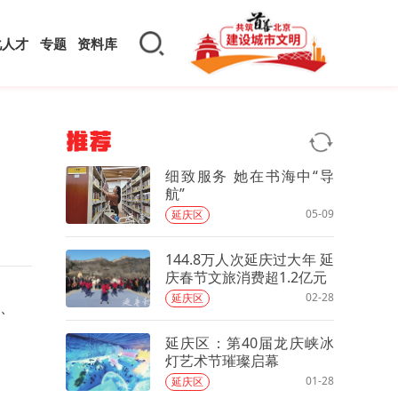
化人才
专题
资料库
推荐
细致服务 她在书海中“导
航”
05-09
延庆区
144.8万人次延庆过大年 延
庆春节文旅消费超1.2亿元
02-28
延庆区
、
延庆区：第40届龙庆峡冰
灯艺术节璀璨启幕
01-28
延庆区