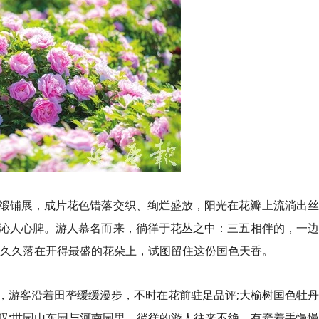
缎铺展，成片花色错落交织、绚烂盛放，阳光在花瓣上流淌出丝
沁人心脾。游人慕名而来，徜徉于花丛之中：三五相伴的，一边
光久久落在开得最盛的花朵上，试图留住这份国色天香。
，游客沿着田垄缓缓漫步，不时在花前驻足品评;大榆树国色牡
叹;世园山东园与河南园里，徜徉的游人往来不绝，有牵着手慢