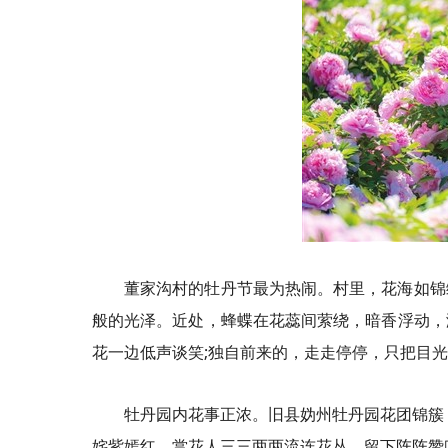
董家沟村的牡丹节最为热闹。村里，花海如锦
般的光泽。近处，蜂蝶在花蕊间萦绕，暗香浮动，
花一边低声谈笑;独自前来的，走走停停，只把目
牡丹园内花事正浓。旧县妫州牡丹园花团锦簇
姹紫嫣红，赏花人三三两两流连花丛，留下阵阵赞