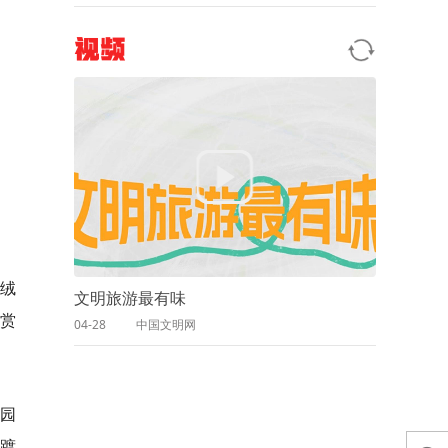
视频
绒
文明旅游最有味
赏
04-28
中国文明网
丹园
慢踱