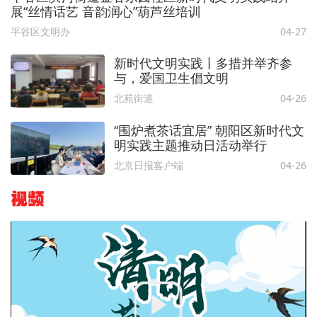
展“丝情话艺 音韵润心”葫芦丝培训
平谷区文明办
04-27
新时代文明实践丨多措并举齐参
与，爱国卫生倡文明
北苑街道
04-26
“围炉煮茶话宜居” 朝阳区新时代文
明实践主题推动日活动举行
北京日报客户端
04-26
视频