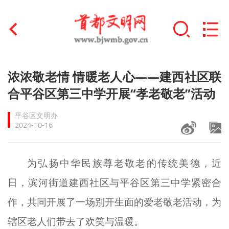
首页
浓浓敬老情 情暖老人心——建西社区联
+
合平谷区第三中学开展“孝老敬老”活动
文明创建
平谷区文明办
文明实践
2024-10-16
+
文明培育
为弘扬中华民族尊老敬老的传统美德，近
未成年人思想道德建设
日，滨河街道建西社区与平谷区第三中学紧密合
+
榜样人物
作，共同开展了一场别开生面的爱老敬老活动，为
身边好人
辖区老人们带去了欢笑与温暖。