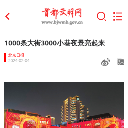
首页
1000条大街3000小巷夜景亮起来
+
文明创建
北京日报
2024-02-04
文明实践
+
文明培育
未成年人思想道德建设
+
榜样人物
身边好人