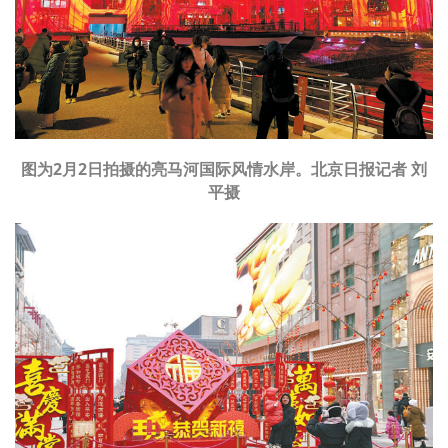
文明评论
北京宣传文化引导基金
宣传思想文化人才
专题
图为2月2日拍摄的亮马河国际风情水岸。北京日报记者 刘
平摄
+
资料库