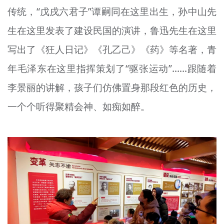
传统，“戊戌六君子”谭嗣同在这里出生，孙中山先
生在这里发表了建设民国的演讲，鲁迅先生在这里
写出了《狂人日记》《孔乙己》《药》等名著，青
年毛泽东在这里指挥策划了“驱张运动”……跟随着
李景丽的讲解，孩子们仿佛置身那段红色的历史，
一个个听得聚精会神、如痴如醉。