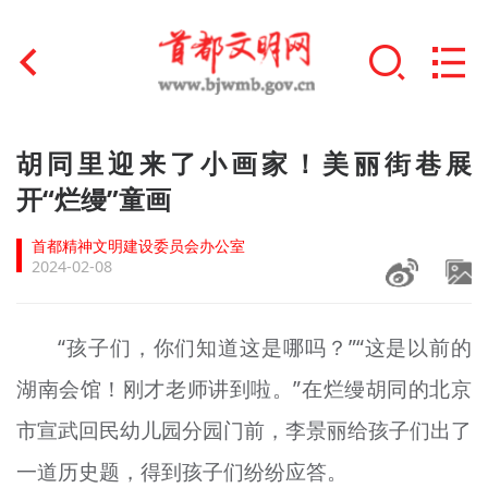
首页
胡同里迎来了小画家！美丽街巷展
+
开“烂缦”童画
文明创建
首都精神文明建设委员会办公室
文明实践
2024-02-08
+
文明培育
“孩子们，你们知道这是哪吗？”“这是以前的
未成年人思想道德建设
湖南会馆！刚才老师讲到啦。”在烂缦胡同的北京
+
榜样人物
市宣武回民幼儿园分园门前，李景丽给孩子们出了
身边好人
一道历史题，得到孩子们纷纷应答。