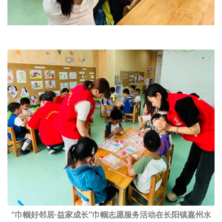
“巾帼好邻居·
益家
成长”巾帼志愿服务活动在长阳镇嘉州水