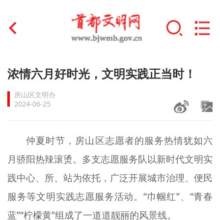
首页
浓情六月好时光，文明实践正当时！
+
文明创建
房山区文明办
2024-06-25
文明实践
+
文明培育
仲夏时节，房山区志愿者的服务热情犹如六
月骄阳热辣滚烫。多支志愿服务队以新时代文明实
未成年人思想道德建设
践中心、所、站为依托，广泛开展城市治理、便民
+
榜样人物
服务等文明实践志愿服务活动。“巾帼红”、“青春
身边好人
蓝
”“柠檬黄”组成了一道道靓丽的风景线。