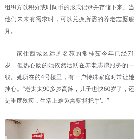
组织方以积分或时间币的形式记录并存储下来。当
文明评论
他们未来有需求时，可以兑换所需的养老志愿服
北京宣传文化引导基金
务。
宣传思想文化人才
专题
家住西城区远见名苑的常桂茹今年已经71
+
岁，但热心肠的她依然活跃在养老志愿服务的一
资料库
线。她所在的4号楼里，有一户特殊家庭时常让她
挂心。“老太太90多岁高龄，儿子也快60岁了，还
是重度残疾，生活上难免需要‘搭把手’。”