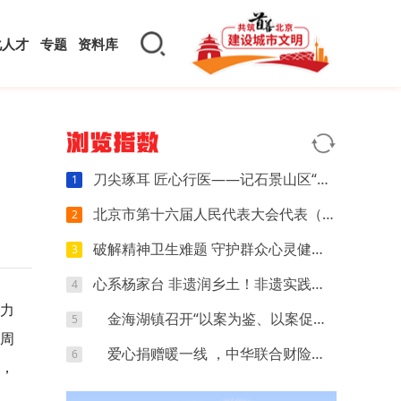
化人才
专题
资料库
浏览指数
刀尖琢耳 匠心行医——记石景山区“景贤计划”卫生健康领域人才蒋海越
1
北京市第十六届人民代表大会代表（石景山团）开展年中集中活动
2
破解精神卫生难题 守护群众心灵健康——石景山区“景贤计划”卫生健康领域人才张小芊专访
3
心系杨家台 非遗润乡土！非遗实践赋能乡村文化振兴
4
的力
金海湖镇召开“以案为鉴、以案促改”警示教育大会
5
周
爱心捐赠暖一线 ，中华联合财险助力峪口镇防汛备汛工作
6
，