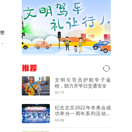
“整
，
推荐
文明引导员护航学子返
校，助力开学日交通安全
02-15
纪念北京2022年冬奥会成
功举办一周年系列活动启
动 尹力高志丹殷勇王正谱
02-06
出席 巴赫视频致辞