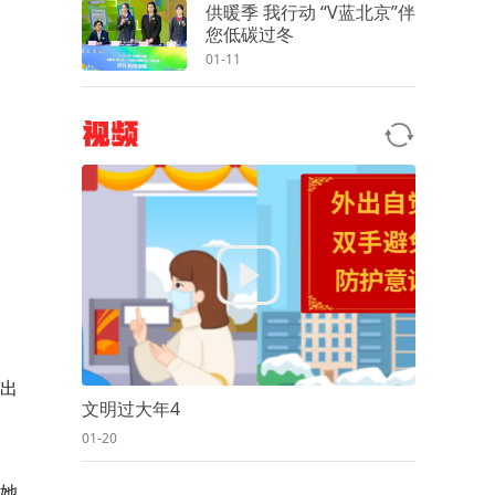
供暖季 我行动 “V蓝北京”伴
您低碳过冬
01-11
视频
有出
文明过大年4
01-20
。她