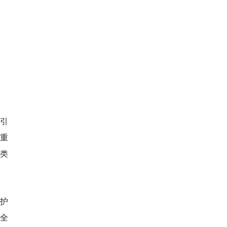
明引
重
各类
护
全