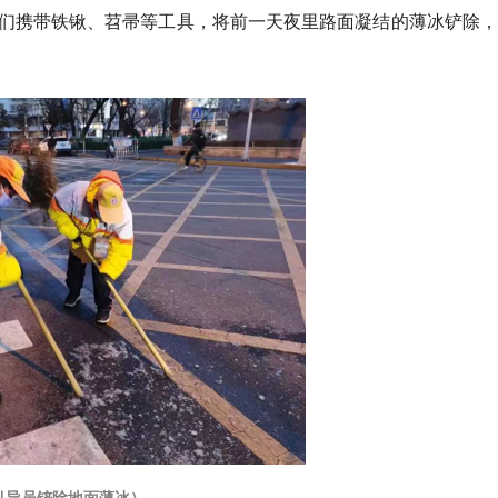
们携带铁锹、苕帚等工具，将前一天夜里路面凝结的薄冰铲除，
引导员铲除地面薄冰）