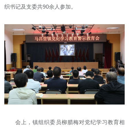
织书记及支委共90余人参加。
文明评论
北京宣传文化引导基金
宣传思想文化人才
专题
+
资料库
会上，镇组织委员柳腊梅对党纪学习教育相