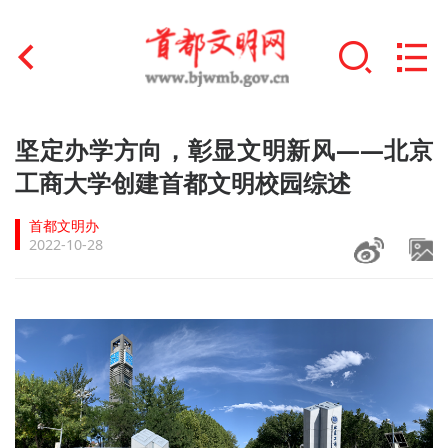
首页
坚定办学方向，彰显文明新风——北京
+
工商大学创建首都文明校园综述
文明创建
首都文明办
文明实践
2022-10-28
+
文明培育
未成年人思想道德建设
+
榜样人物
身边好人