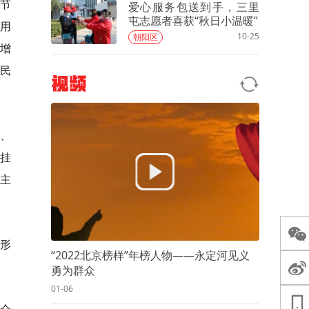
大节
爱心服务包送到手，三里
屯志愿者喜获“秋日小温暖”
运用
10-25
朝阳区
增
居民
视频
、
挂
春主
的形
“2022北京榜样”年榜人物——永定河见义
勇为群众
01-06