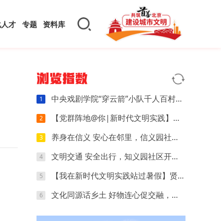
化人才
专题
资料库
浏览指数
中央戏剧学院“穿云箭”小队千人百村暑期实践：红色文化可感可触，文创“小楼”萌动山乡
1
【党群阵地@你|新时代文明实践】开营第四天｜执笔忆研学，动手探科学，解锁夏日多彩时光
2
养身在信义 安心在邻里，信义园社区立秋养生专场来啦
3
文明交通 安全出行，知义园社区开展电动车交通安全宣传活动
4
【我在新时代文明实践站过暑假】贤王庄村开展“寻找赛博坦星球”青少年科普活动
5
文化同源话乡土 好物连心促交融，夏各庄镇团委开展京津冀红领巾夏令营乡土好物分享会
6