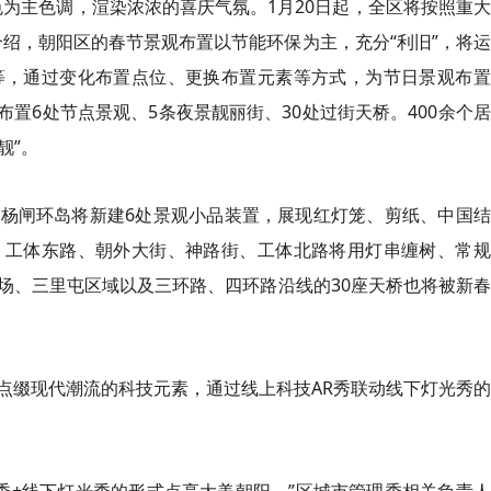
色为主色调，渲染浓浓的喜庆气氛。1月20日起，全区将按照重
绍，朝阳区的春节景观布置以节能环保为主，充分“利旧”，将
等，通过变化布置点位、更换布置元素等方式，为节日景观布置
布置6处节点景观、5条夜景靓丽街、30处过街天桥。400余个
靓”。
杨闸环岛将新建6处景观小品装置，展现红灯笼、剪纸、中国结
、工体东路、朝外大街、神路街、工体北路将用灯串缠树、常规
场、三里屯区域以及三环路、四环路沿线的30座天桥也将被新
点缀现代潮流的科技元素，通过线上科技AR秀联动线下灯光秀