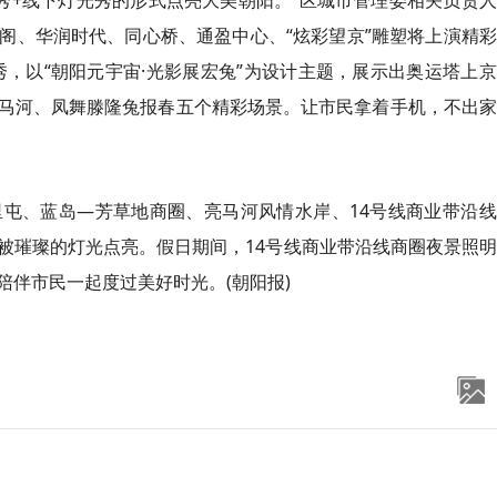
R秀+线下灯光秀的形式点亮大美朝阳。”区城市管理委相关负责
阁、华润时代、同心桥、通盈中心、“炫彩望京”雕塑将上演精
，以“朝阳元宇宙·光影展宏兔”为设计主题，展示出奥运塔上
亮马河、凤舞滕隆兔报春五个精彩场景。让市民拿着手机，不出
屯、蓝岛—芳草地商圈、亮马河风情水岸、14号线商业带沿线
被璀璨的灯光点亮。假日期间，14号线商业带沿线商圈夜景照
伴市民一起度过美好时光。(朝阳报)