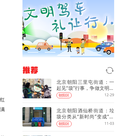
推荐
北京朝阳三里屯街道：一
起见“圾”行事，争做文明时
尚达人
12-29
朝阳区
红红
充满
北京朝阳酒仙桥街道：垃
圾分类从“新时尚”变成“好
习惯”
11-03
朝阳区