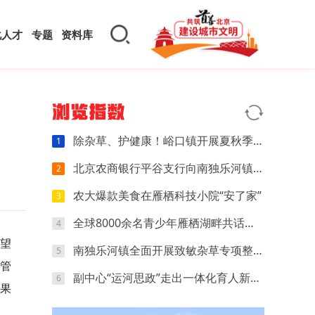
化人才
专题
资料库
浏览指数
除杂草、护健康！峪口镇开展夏秋季致敏杂草防除专项行动
1
北京农商银行平谷支行向南独乐河镇捐赠防汛物资，共筑安全防线
2
农大爆款美食在雁栖科技小院“安了家”
3
全球8000余名青少年雁栖湖畔共话中国故事
4
望
南独乐河镇全面开展致敏杂草专项整治行动
5
管
副中心“运河思政”走出一体化育人新路径
6
果