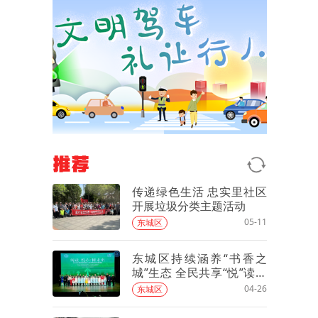
推荐
传递绿色生活 忠实里社区
开展垃圾分类主题活动
05-11
东城区
东城区持续涵养“书香之
城”生态 全民共享“悦”读新
时代
04-26
东城区