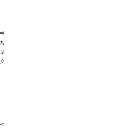
书
上共
我见
度交
、社