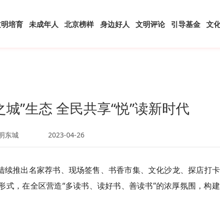
文明培育
未成年人
北京榜样
身边好人
文明评论
引导基金
文
城”生态 全民共享“悦”读新时代
明东城
2023-04-26
城区陆续推出名家荐书、现场签售、书香市集、文化沙龙、探店打
形式，在全区营造“多读书、读好书、善读书”的浓厚氛围，构