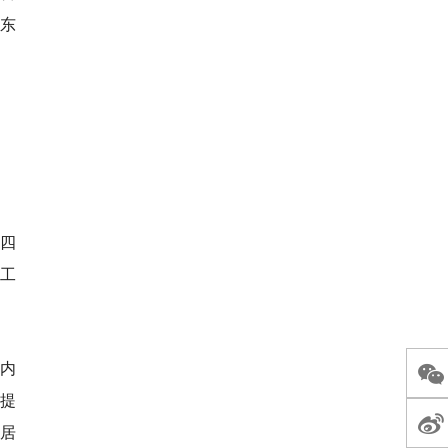
客东
十四
读工
道内
，提
居