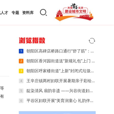
化人才
专题
资料库
浏览指数
朝阳区高碑店桥路口通行“舒了筋”：小切口调整让早晚高峰少堵几分
1
朝阳区香河园街道送“新规礼包”上门 商户指尖学会管好自家“门前一米”
2
朝阳区呼家楼街道“上新”封闭式垃圾箱房 “扔垃圾”这件小事有了新体验
3
王辛庄镇两村妇联开展暑期亲子彩绘主题活动
4
卡等
靛染清风 扇韵非遗 ——兴谷街道妇联开展非遗蜡染团扇手工体验活动
5
建有
平谷区妇联开展“美育润童心 礼韵伴成长”暑期儿童关爱特色主题活动
6