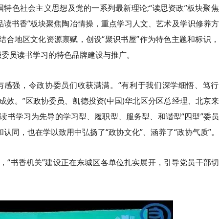
特色社会主义思想及党的一系列最新理论;“读思资政”板块聚
品读书香”板块聚焦陶冶情操，重点学习人文、艺术及学识修养
结合地区文化资源禀赋，创设“聚识书屋”作为特色主题和标识
加强委员读书学习的特色品牌建设与推广。
与感强，令政协委员们收获满满。“有利于我们深学细悟、笃行
效。”区政协委员、凯德投资(中国)华北区分区总经理、北京
读书学习为先导的学习型、履职型、服务型、和谐型“四型”委
和认同，也在学以致用中弘扬了“政协文化”、涵养了“政协气质”。
，“书香机关”建设正在东城区各单位扎实展开，引导党员干部