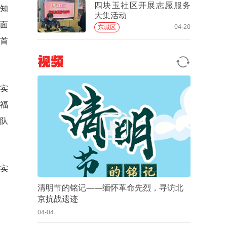
四块玉社区开展志愿服务
焦知
大集活动
方面
04-20
东城区
，首
视频
实
来福
员队
切实
清明节的铭记——缅怀革命先烈，寻访北
京抗战遗迹
04-04