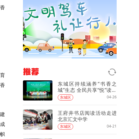
书香
推荐
育
东城区持续涵养“书香之
书香
城”生态 全民共享“悦”读新
时代
04-26
东城区
王府井书店阅读活动走进
”建
北京汇文中学
有成
04-21
东城区
旗帜