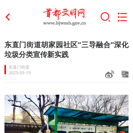
首页
东直门街道胡家园社区“三导融合”深化
+
垃圾分类宣传新实践
文明创建
东直门街道
文明实践
2025-03-19
+
文明培育
未成年人思想道德建设
+
榜样人物
身边好人