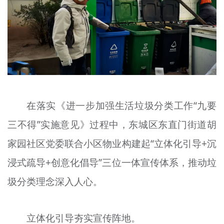
文明评论
北京宣传文化引导基金
宣传思想文化人才
专题
+
在落实《进一步加强生活垃圾分类工作“九要
资料库
三不得”实施意见》过程中，东城区东直门街道胡
家园社区党委联合小区物业构建起“立体化引导+沉
浸式疏导+创意化倡导”三位一体宣传体系，推动垃
圾分类理念深入人心。
立体化引导夯实宣传阵地。