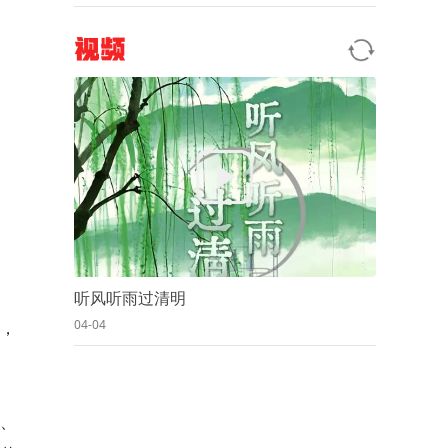
视频
听风听雨过清明
04-04
，
委、