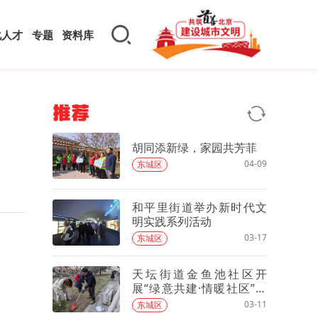
化人才
专题
资料库
推荐
胡同添新绿，家园共芳菲
04-09
东城区
和平里街道举办新时代文
明实践系列活动
03-17
东城区
天坛街道金鱼池社区开
展“绿意共建·情暖社区”志
愿共建活动
03-11
东城区