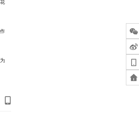
花
作
为