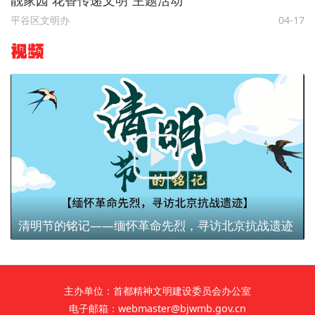
平谷区文明办
04-17
视频
清明节的铭记——缅怀革命先烈，寻访北京抗战遗迹
主办单位：首都精神文明建设委员会办公室
电子邮箱：webmaster@bjwmb.gov.cn