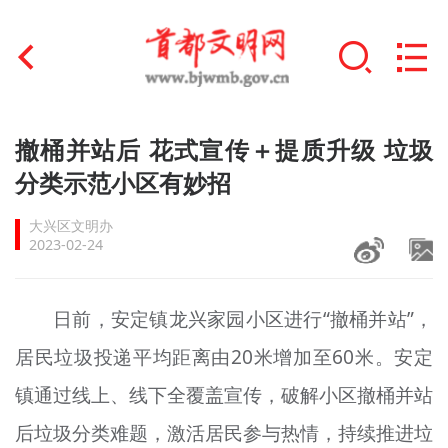
首页
撤桶并站后 花式宣传＋提质升级 垃圾
+
分类示范小区有妙招
文明创建
大兴区文明办
文明实践
2023-02-24
+
文明培育
日前，安定镇龙兴家园小区进行“撤桶并站”，
未成年人思想道德建设
居民垃圾投递平均距离由20米增加至60米。安定
+
榜样人物
镇通过线上、线下全覆盖宣传，破解小区撤桶并站
身边好人
后垃圾分类难题，激活居民参与热情，持续推进垃