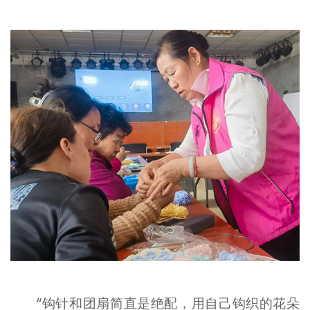
“钩针和团扇简直是绝配，用自己钩织的花朵