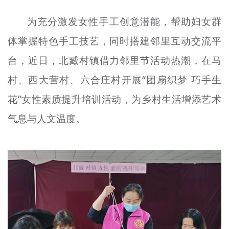
文明评论
为充分激发女性手工创意潜能，帮助妇女群
北京宣传文化引导基金
体掌握特色手工技艺，同时搭建邻里互动交流平
台，近日，北臧村镇借力邻里节活动热潮，在马
宣传思想文化人才
村、西大营村、六合庄村开展“团扇织梦 巧手生
专题
花”女性素质提升培训活动，为乡村生活增添艺术
+
资料库
气息与人文温度。