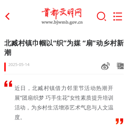
首页
北臧村镇巾帼以“织”为媒 “扇”动乡村新
+
潮
文明创建
2025-05-14
文明实践
+
文明培育
近日，北臧村镇借力邻里节活动热潮开
未成年人思想道德建设
展“团扇织梦 巧手生花”女性素质提升培训
+
榜样人物
活动，为乡村生活增添艺术气息与人文温
度。
身边好人