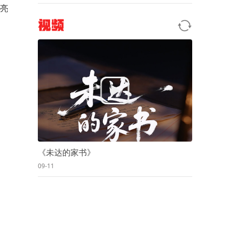
牌亮
视频
《未达的家书》
09-11