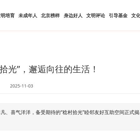
文明培育
未成年人
北京榜样
身边好人
文明评论
引导基金
文
村拾光”，邂逅向往的生活！
2025-11-03
非凡、喜气洋洋，备受期待的“稔村拾光”睦邻友好互助空间正式揭