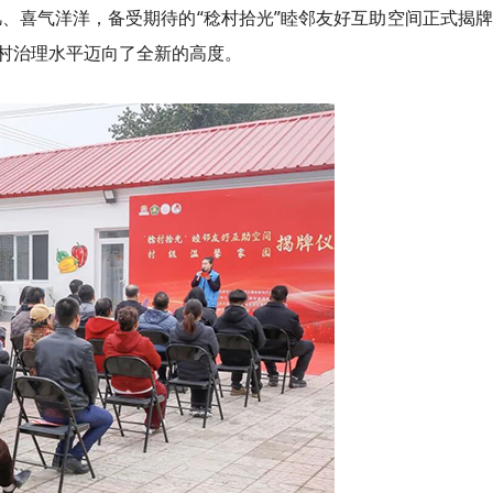
凡、喜气洋洋，备受期待的“稔村拾光”睦邻友好互助空间正式揭
村治理水平迈向了全新的高度。