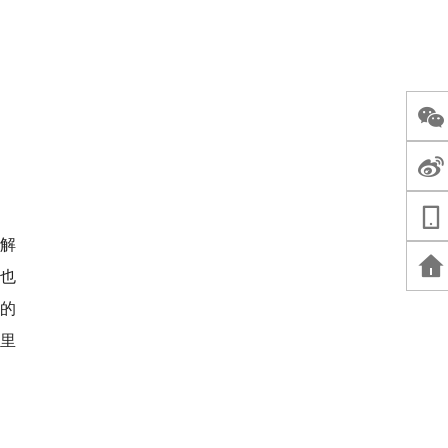
了解
也
”的
里