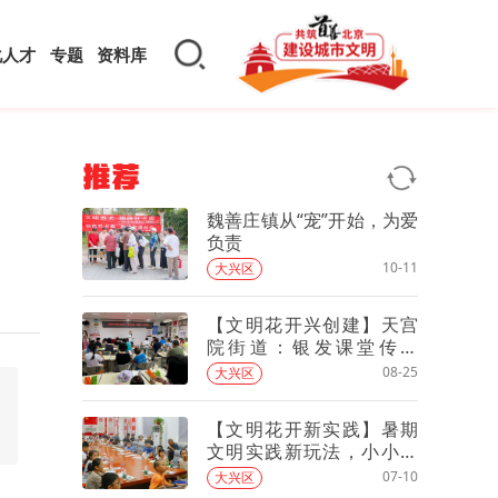
化人才
专题
资料库
推荐
魏善庄镇从“宠”开始，为爱
负责
10-11
大兴区
【文明花开兴创建】天宫
院街道：银发课堂传新
技，巧手共创暖社区
08-25
大兴区
【文明花开新实践】暑期
文明实践新玩法，小小机
器人点燃孩子们科学热情
07-10
大兴区