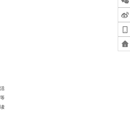
践活
等
读