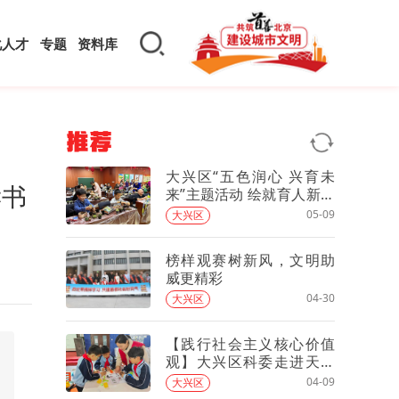
化人才
专题
资料库
推荐
大兴区“五色润心 兴育未
读书
来”主题活动 绘就育人新场
景
05-09
大兴区
榜样观赛树新风，文明助
威更精彩
04-30
大兴区
【践行社会主义核心价值
观】大兴区科委走进天普
碳中和科普基地开展教育
04-09
大兴区
实践活动