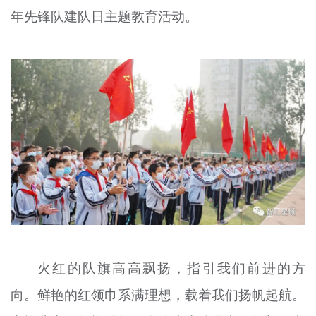
年先锋队建队日主题教育活动。
文明评论
北京宣传文化引导基金
宣传思想文化人才
专题
+
资料库
火红的队旗高高飘扬，指引我们前进的方
向。鲜艳的红领巾系满理想，载着我们扬帆起航。