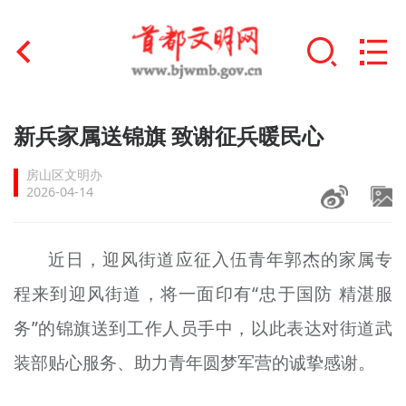
首页
新兵家属送锦旗 致谢征兵暖民心
+
文明创建
房山区文明办
2026-04-14
文明实践
+
文明培育
近日，迎风街道应征入伍青年郭杰的家属专
程来到迎风街道，将一面印有“忠于国防 精湛服
未成年人思想道德建设
务”的锦旗送到工作人员手中，以此表达对街道武
+
榜样人物
装部贴心服务、助力青年圆梦军营的诚挚感谢。
身边好人