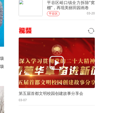
平谷区峪口镇全力拆除“窝
棚”，再现美丽田园画卷
03-20
平谷区
视频
圾
圾
第五届首都文明校园创建故事分享会
03-07