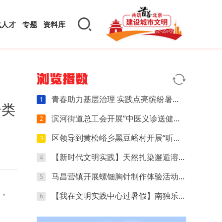
化人才
专题
资料库
浏览指数
青春助力基层治理 实践点亮缤纷暑假——大学生“千人百村”走进建西社区开展暑期社会实践活动
1
分类
滨河街道总工会开展“中医义诊送健康 关怀职工暖人心”活动
2
区领导到黄松峪乡黑豆峪村开展“听民意、讲区情、办实事”专题调研
3
【新时代文明实践】天然扎染邂逅溶洞研学，沉浸式探寻家乡地质之美
4
马昌营镇开展螺钿胸针制作体验活动 点亮“千人百村”青春匠心
5
，
【我在文明实践中心过暑假】南独乐河镇“杏”福成长营暑期公益托管圆满收官
6