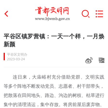
首页
平谷区镇罗营镇：一天一个样，一月焕
+
新颜
文明创建
平谷区文明办
文明实践
2023-03-24
+
文明培育
连日来，大庙峪村充分借助党群、文明实践
未成年人思想道德建设
等多个阵地不断发动党员、志愿者、村干部带头，
+
榜样人物
把散落在田间地头、路边、沟边的树枝、枯草进行
身边好人
集中的清理清运，集中存放。将房前屋后废弃物、