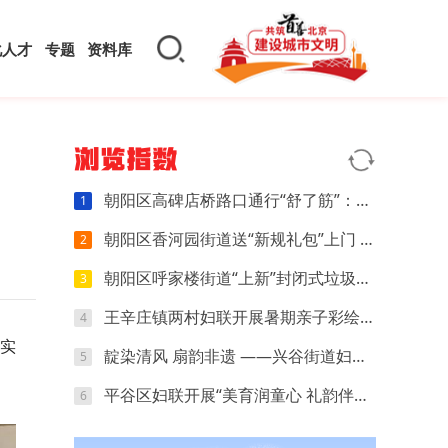
化人才
专题
资料库
浏览指数
朝阳区高碑店桥路口通行“舒了筋”：小切口调整让早晚高峰少堵几分
1
朝阳区香河园街道送“新规礼包”上门 商户指尖学会管好自家“门前一米”
2
朝阳区呼家楼街道“上新”封闭式垃圾箱房 “扔垃圾”这件小事有了新体验
3
王辛庄镇两村妇联开展暑期亲子彩绘主题活动
4
明实
靛染清风 扇韵非遗 ——兴谷街道妇联开展非遗蜡染团扇手工体验活动
5
平谷区妇联开展“美育润童心 礼韵伴成长”暑期儿童关爱特色主题活动
6