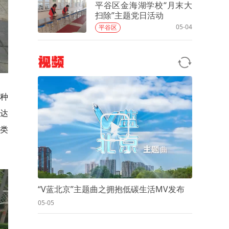
平谷区金海湖学校“月末大
扫除”主题党日活动
05-04
平谷区
视频
种
到达
分类
“V蓝北京”主题曲之拥抱低碳生活MV发布
05-05