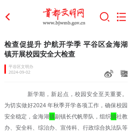
首页
检查促提升 护航开学季 平谷区金海湖
+
镇开展校园安全大检查
文明创建
平谷区文明办
文明实践
2024-09-02
+
文明培育
新学期，新起点，校园安全至关重要。
未成年人思想道德建设
为切实做好2024 年秋季开学各项工作，确保校园
+
榜样人物
安全稳定，金海湖
镇
副镇长代帆带队，组织
镇
社教
身边好人
办、安全科、综治办、宣传科、行政综合执法队等