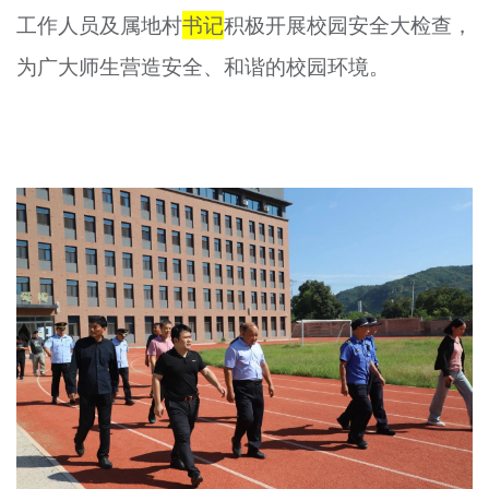
工作人员及属地村
书记
积极开展校园安全大检查，
文明评论
为广大师生营造安全、和谐的校园环境。
北京宣传文化引导基金
宣传思想文化人才
专题
+
资料库