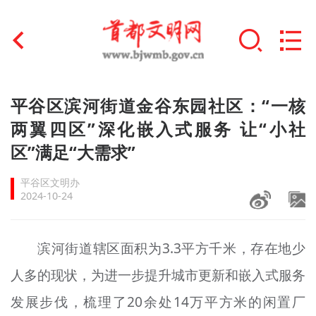
首页
平谷区滨河街道金谷东园社区：“一核
+
两翼四区”深化嵌入式服务 让“小社
文明创建
区”满足“大需求”
文明实践
平谷区文明办
+
文明培育
2024-10-24
未成年人思想道德建设
滨河街道辖区面积为3.3平方千米，存在地少
+
榜样人物
人多的现状，为进一步提升城市更新和嵌入式服务
身边好人
发展步伐，梳理了20余处14万平方米的闲置厂