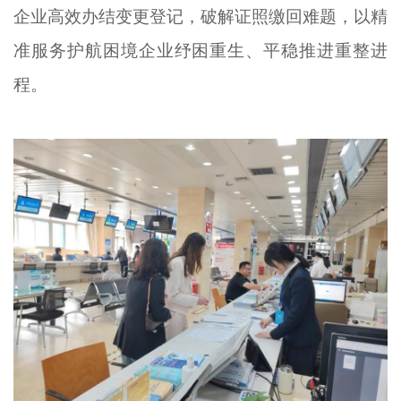
企业高效办结变更登记，破解证照缴回难题，以精
文明评论
准服务护航困境企业纾困重生、平稳推进重整进
北京宣传文化引导基金
程。
宣传思想文化人才
专题
+
资料库