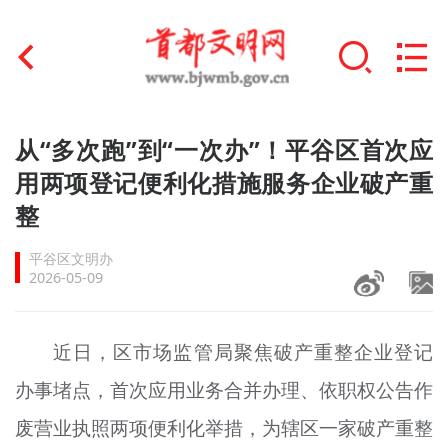
首页
从“多次跑”到“一次办”！平谷区首次应
+
用两项登记便利化措施服务企业破产重
文明创建
整
文明实践
平谷区文明办
+
文明培育
2026-05-09
未成年人思想道德建设
近日，区市场监管局聚焦破产重整企业登记
+
榜样人物
办事堵点，首次应用业务合并办理、依职权公告作
身边好人
废营业执照两项便利化举措，为辖区一家破产重整