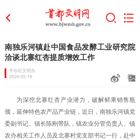
首页
南独乐河镇赴中国食品发酵工业研究院
+
洽谈北寨红杏提质增效工作
文明创建
平谷区文明办
文明实践
2026-05-18
+
文明培育
为深挖北寨红杏产业潜力，破解鲜果销售瓶
未成年人思想道德建设
颈，延伸特色农产品产业链，近日，南独乐河镇党
+
榜样人物
委副书记、镇长陈刚带队，镇农业分管负责人、镇
身边好人
农办相关工作人员及北寨村党支部书记一行，赴中