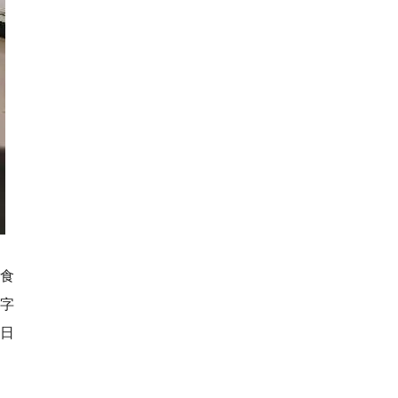
食
数字
日