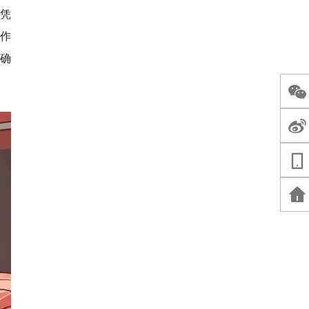
凭
作
确