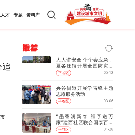
化人才
专题
资料库
推荐
人人讲安全 个个会应急，
全追
夏各庄镇开展全国防灾减
灾日主题宣传活动
05-12
平谷区
兴谷街道开展学雷锋主题
志愿服务活动
03-06
平谷区
“墨香润新春 福字送万
市
家”建西社区联合国泰百货
举办马年送福活动
01-28
平谷区