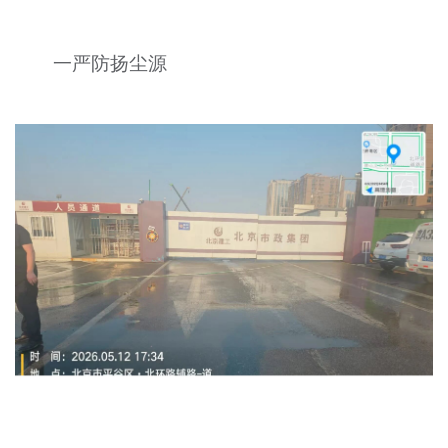
文明评论
一严防扬尘源
北京宣传文化引导基金
宣传思想文化人才
专题
+
资料库