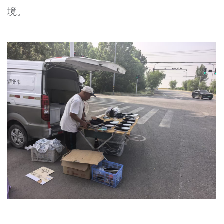
境。
文明评论
北京宣传文化引导基金
宣传思想文化人才
专题
+
资料库