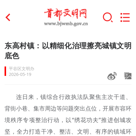
首页
东高村镇：以精细化治理擦亮城镇文明
+
底色
文明创建
平谷区文明办
文明实践
2026-05-19
+
文明培育
连日来，镇综合行政执法队聚焦主次干道、
未成年人思想道德建设
背街小巷、集市周边等问题突出点位，开展市容环
+
榜样人物
境秩序专项整治行动，以“绣花功夫”推进创城攻
身边好人
坚，全力打造干净、整洁、文明、有序的镇域环