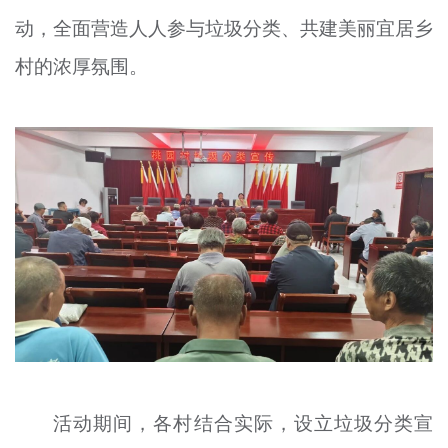
文明评论
动，全面营造人人参与垃圾分类、共建美丽宜居乡
村的浓厚氛围。
北京宣传文化引导基金
宣传思想文化人才
专题
+
资料库
活动期间，各村结合实际，设立垃圾分类宣