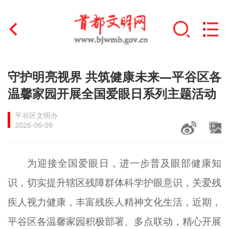
首页
守护明亮视界 共筑健康未来—平谷区各
+
温馨家园开展全国爱眼日系列主题活动
文明创建
平谷区文明办
文明实践
2026-06-09
+
文明培育
为迎接全国爱眼日，进一步普及眼部健康知
未成年人思想道德建设
识，切实提升辖区残障群体科学护眼意识，关爱残
+
榜样人物
疾人视力健康，丰富残疾人精神文化生活，近期，
身边好人
平谷区各温馨家园积极部署、多点联动，精心开展