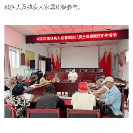
残疾人及残疾人家属积极参与。
文明评论
北京宣传文化引导基金
宣传思想文化人才
专题
+
资料库