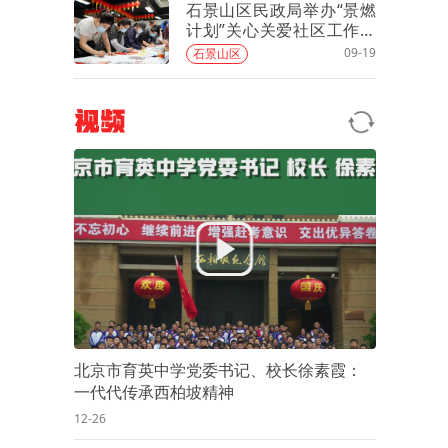
石景山区民政局举办“景燃
计划”关心关爱社区工作者
系列活动
09-19
石景山区
视频
北京市育英中学党委书记、校长徐素霞：
一代代传承西柏坡精神
12-26