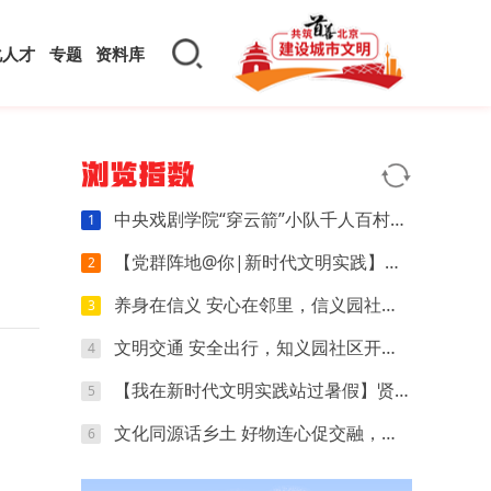
化人才
专题
资料库
浏览指数
中央戏剧学院“穿云箭”小队千人百村暑期实践：红色文化可感可触，文创“小楼”萌动山乡
1
【党群阵地@你|新时代文明实践】开营第四天｜执笔忆研学，动手探科学，解锁夏日多彩时光
2
养身在信义 安心在邻里，信义园社区立秋养生专场来啦
3
文明交通 安全出行，知义园社区开展电动车交通安全宣传活动
4
【我在新时代文明实践站过暑假】贤王庄村开展“寻找赛博坦星球”青少年科普活动
5
文化同源话乡土 好物连心促交融，夏各庄镇团委开展京津冀红领巾夏令营乡土好物分享会
6