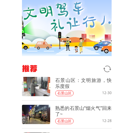
推荐
石景山区：文明旅游，快
乐度假
12-30
石景山区
熟悉的石景山“烟火气”回来
了~
12-28
石景山区