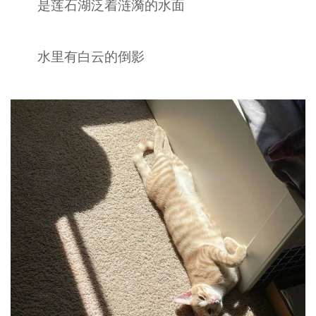
是莲石湖泛着涟漪的水面
水里有白云的倒影