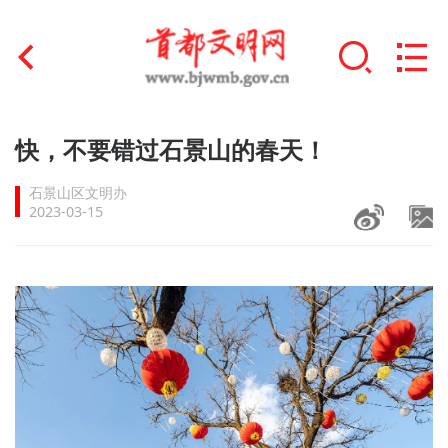
首页
快，不要错过石景山的春天！
+
文明创建
石景山区文明办
2023-03-15
文明实践
+
文明培育
未成年人思想道德建设
+
榜样人物
身边好人