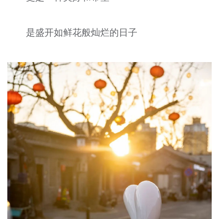
是盛开如鲜花般灿烂的日子