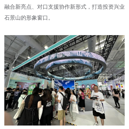
融合新亮点、对口支援协作新形式，打造投资兴业
文明评论
石景山的形象窗口。
北京宣传文化引导基金
宣传思想文化人才
专题
+
资料库