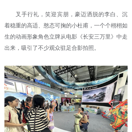
叉手行礼，笑迎宾朋，豪迈洒脱的李白、沉
着稳重的高适、憨态可掬的小杜甫，一个个栩栩如
生的动画形象角色立牌从电影《长安三万里》中走
出来，吸引了不少观众驻足合影拍照。