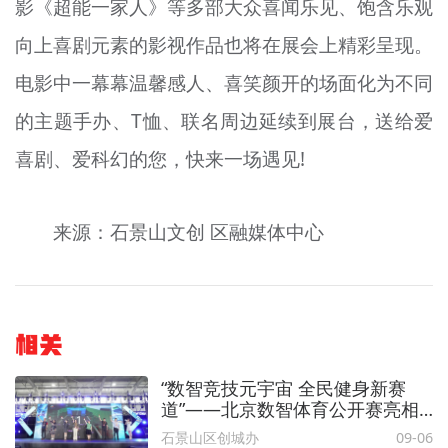
影《超能一家人》等多部大众喜闻乐见、饱含乐观
向上喜剧元素的影视作品也将在展会上精彩呈现。
电影中一幕幕温馨感人、喜笑颜开的场面化为不同
的主题手办、T恤、联名周边延续到展台，送给爱
喜剧、爱科幻的您，快来一场遇见!
来源：石景山文创 区融媒体中心
相关
“数智竞技元宇宙 全民健身新赛
道”——北京数智体育公开赛亮相
2023年服贸会
石景山区创城办
09-06